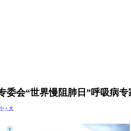
吸专委会“世界慢阻肺日”呼吸病
 小
+ 大