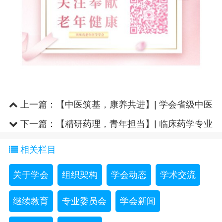
上一篇：
【中医筑基，康养共进】| 学会省级中医
药继教项目“中医康复在..
下一篇：
【精研药理，青年担当】| 临床药学专业
委员会“2025年青年药师演..
相关栏目
关于学会
组织架构
学会动态
学术交流
继续教育
专业委员会
学会新闻