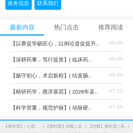
政务信息
联系我们
最新内容
热门点击
推荐阅读
08-06
【以赛促学砺匠心，以例论道促提升..
08-05
【深耕药事，笃行提质】| 临床药..
08-04
【肠守初心，术启新程】| 结直肠..
07-23
【精研药学，惠济基层】| 2026年县..
07-09
【科学管重，规范护脉】| 动脉硬..
【微科普】| 心慌、..
|
【微科普】转载 | 这..
|
【转载】微科普 | 杀..
|