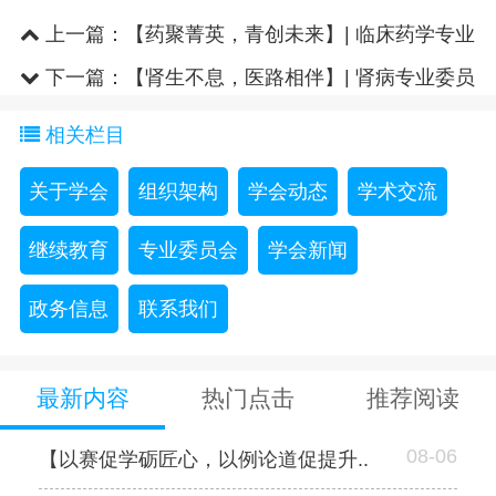
上一篇：
【药聚菁英，青创未来】| 临床药学专业
委员会2025年青年药师演讲..
下一篇：
【肾生不息，医路相伴】| 肾病专业委员
会2025年省中医继教项目 ..
相关栏目
关于学会
组织架构
学会动态
学术交流
继续教育
专业委员会
学会新闻
政务信息
联系我们
最新内容
热门点击
推荐阅读
08-06
【以赛促学砺匠心，以例论道促提升..